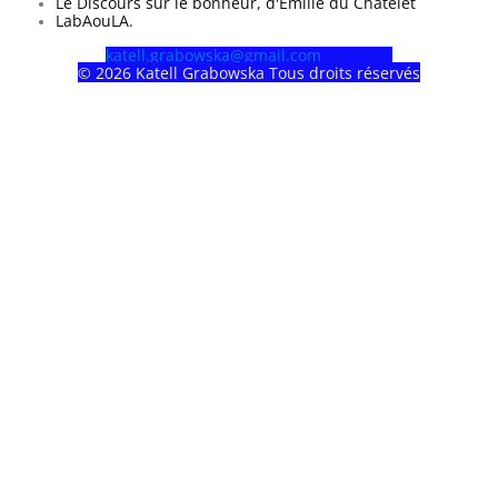
Le Discours sur le bonheur, d'Emilie du Châtelet
LabAouLA.
katell.grabowska@gmail.com
© 2026 Katell Grabowska
Tous droits réservés