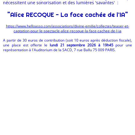
nécessitent une sonorisation et des lumières 'savantes'
:
"
"
Alice RECOQUE - La face cachée de l'IA
https://www.helloasso.com/associations/divine-emilie/collectes/teaser-et-
captation-pour-le-spectacle-alice-recoque-la-face-cachee-de-l-ia
A partir de 30 euros de contribution (soit 10 euros après déduction fiscale),
une place est offerte le
lundi 21 septembre 2026 à 19h45
pour une
représentation à l'Auditorium de la SACD, 7 rue Ballu 75 009 PARIS.